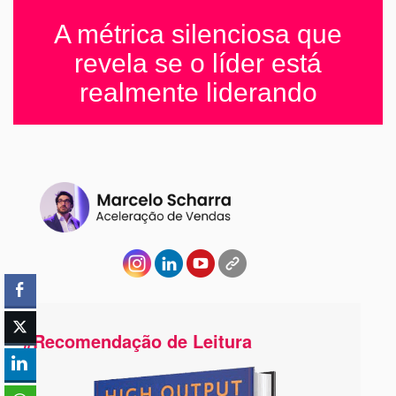
A métrica silenciosa que
revela se o líder está
realmente liderando
#Recomendação de Leitura