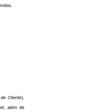
endas.
l de Cliente
),
el, além de