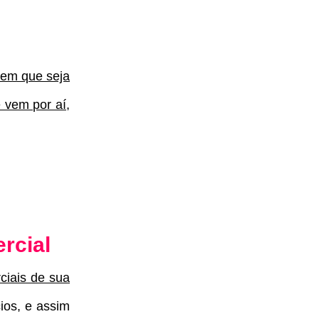
nem que seja
 vem por aí,
rcial
ciais de sua
ios, e assim