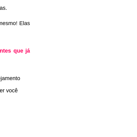
as.
mesmo! Elas
ntes que já
ejamento
er você