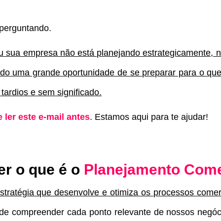
 perguntando.
u sua empresa não está planejando estrategicamente, 
endo uma grande oportunidade de se preparar para o que
tardios e sem significado.
 ler este e-mail antes
. Estamos aqui para te ajudar!
er o que é o
Planejamento Come
tratégia que desenvolve e otimiza os processos comer
de compreender cada ponto relevante de nossos negóc