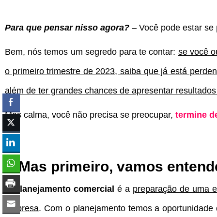
Para que pensar nisso agora?
–
Você pode estar se
Bem, nós temos um segredo para te contar:
se você o
o primeiro trimestre de 2023, saiba que já está perd
além de ter grandes chances de apresentar resultados 
Mas calma, você não precisa se preocupar,
termine de
Mas primeiro, vamos entend
O
planejamento comercial
é a
preparação de uma es
empresa
. Com o planejamento temos a oportunidade 