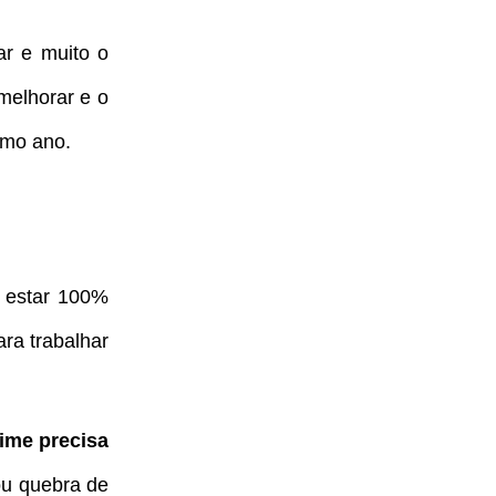
ar e muito o
melhorar e o
ximo ano.
m estar 100%
ra trabalhar
ime precisa
u quebra de