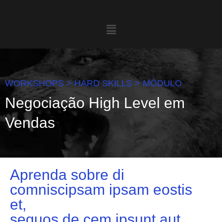
WORKSHOPS > HARD SKILLS > MÓDULO
Negociação High Level em
Vendas
Aprenda sobre di
comniscipsam ipsam eostis
et,
sequos de cem ipsunt aut