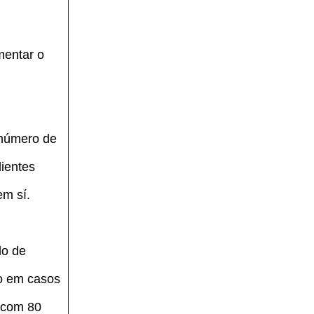
mentar o
 número de
lientes
em sí.
lo de
to em casos
e com 80