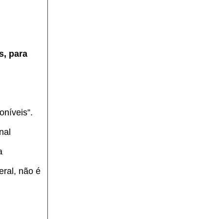
s, para
oníveis”.
nal
a
eral, não é