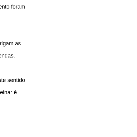
ento foram
brigam as
endas.
ste sentido
einar é