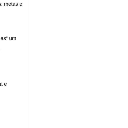
s, metas e
nas” um
o
a e