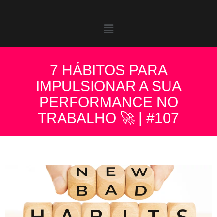
7 HÁBITOS PARA
IMPULSIONAR A SUA
PERFORMANCE NO
TRABALHO 🚀 | #107