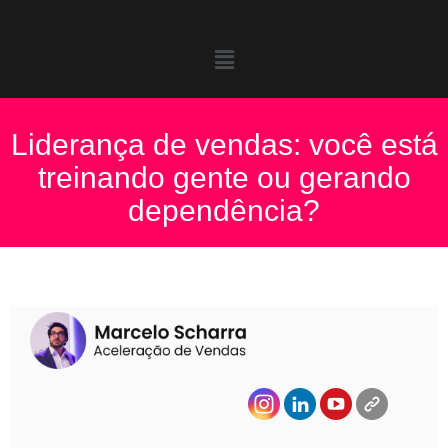
Liderança de vendas: você está
treinando gente ou gerando
dependência?