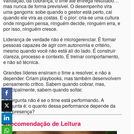
validação, da cobrança, o time até entrega resultado…
mas nunca de forma previsível. O desempenho vira
uma gangorra: sobe quando o gestor está perto, cai
quando ele vira as costas. E o pior: cria-se uma cultura
onde ninguém pensa, ninguém decide, ninguém erra, e
por isso, ninguém cresce.
Liderança de verdade não é microgerenciar. É formar
pessoas capazes de agir com autonomia e critério,
mesmo quando você não está ali do lado. É construir
clareza, processo e contexto. É treinar comportamento,
e não só técnica.
Grandes líderes ensinam o time a resolver, e não a
depender. Criam playbooks, mas também desenvolvem
pensamento crítico. Sabem quando cobrar, mas,
principalmente, sabem quando soltar.
A pergunta não é se o time está performando. A
pergunta é: o quanto dessa performance depende da
sua presença?
#Recomendação de Leitura