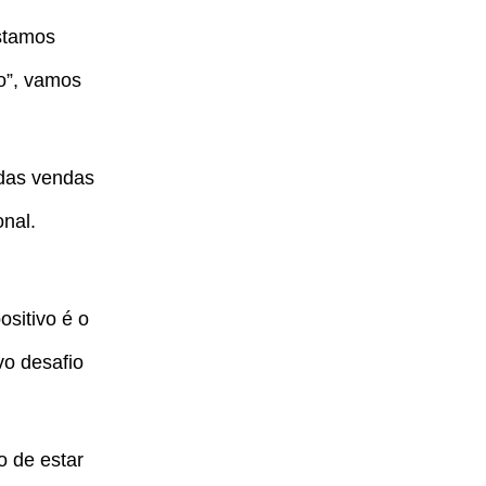
stamos
ão”, vamos
 das vendas
onal.
sitivo é o
vo desafio
o de estar