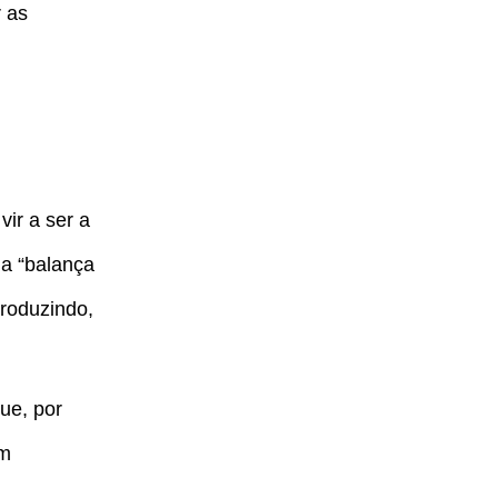
 as
ir a ser a
da “balança
roduzindo,
ue, por
um