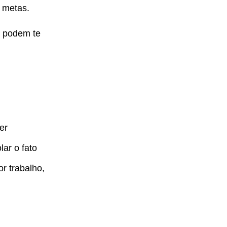
 metas.
e podem te
er
ar o fato
r trabalho,