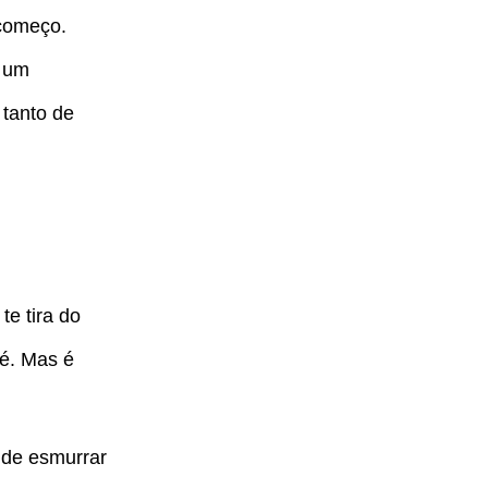
começo.
á um
 tanto de
te tira do
 é. Mas é
 de esmurrar