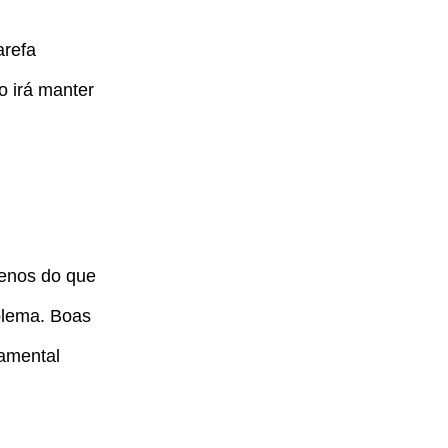
arefa
o irá manter
enos do que
blema. Boas
amental