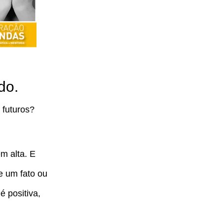
do.
 futuros?
m alta. E
e um fato ou
 positiva,